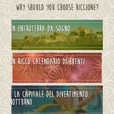
WHY SHOULD YOU CHOOSE RICCIONE?
MARE SOLE E TANTO SPORT
UN ENTROTERRA DA SOGNO
UN RICCO CALENDARIO DI EVENTI
È LA CAPITALE DEL DIVERTIMENTO
NOTTURNO